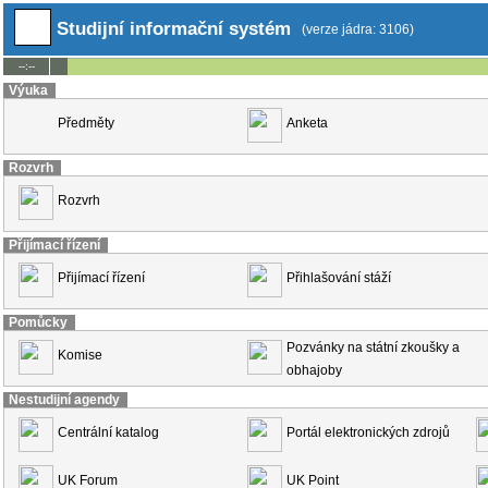
Studijní informační systém
(verze jádra: 3106)
--:--
Výuka
Předměty
Anketa
Rozvrh
Rozvrh
Přijímací řízení
Přijímací řízení
Přihlašování stáží
Pomůcky
Pozvánky na státní zkoušky a
Komise
obhajoby
Nestudijní agendy
Centrální katalog
Portál elektronických zdrojů
UK Forum
UK Point