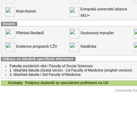
Evropská univerzitní aliance
Klub Alumni
4EU+
Ostatní
Přehled školitelů
Souborový manažer
Evidence programů CŽV
Nástěnka
Odkazy na fakultně specifické informace
Fakulta sociálních věd / Faculty of Social Sciences
1. lékařská fakulta (česká verze)
/
1st Faculty of Medicine (english version)
3. lékařská fakulta / 3rd Faculty of Medicine
Kontakty
Podpora studentů se speciálními potřebami na UK
Univerzita K