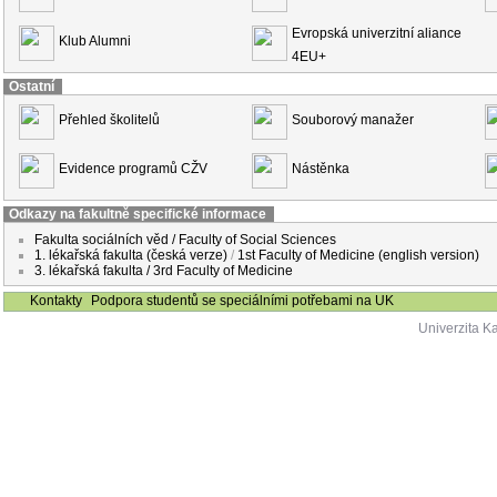
Evropská univerzitní aliance
Klub Alumni
4EU+
Ostatní
Přehled školitelů
Souborový manažer
Evidence programů CŽV
Nástěnka
Odkazy na fakultně specifické informace
Fakulta sociálních věd / Faculty of Social Sciences
1. lékařská fakulta (česká verze)
/
1st Faculty of Medicine (english version)
3. lékařská fakulta / 3rd Faculty of Medicine
Kontakty
Podpora studentů se speciálními potřebami na UK
Univerzita K