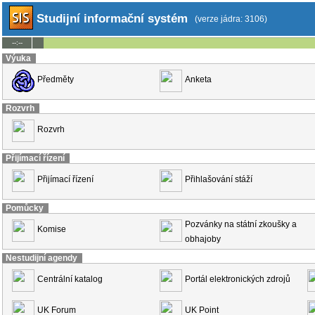
Studijní informační systém
(verze jádra: 3106)
--:--
Výuka
Předměty
Anketa
Rozvrh
Rozvrh
Přijímací řízení
Přijímací řízení
Přihlašování stáží
Pomůcky
Pozvánky na státní zkoušky a
Komise
obhajoby
Nestudijní agendy
Centrální katalog
Portál elektronických zdrojů
UK Forum
UK Point