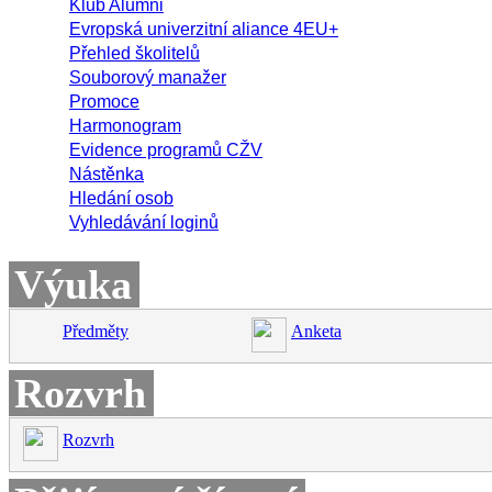
Klub Alumni
Evropská univerzitní aliance 4EU+
Přehled školitelů
Souborový manažer
Promoce
Harmonogram
Evidence programů CŽV
Nástěnka
Hledání osob
Vyhledávání loginů
Výuka
Předměty
Anketa
Rozvrh
Rozvrh