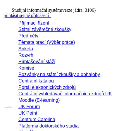
Studijní informační systém
(verze jádra: 3106)
přihlásit se
jiné přihlášení
Přijímací řízení
Státní závěrečné zkoušky
Předměty
Témata prací (Výběr práce)
Anketa
Rozvrh
Přihlašování stáží
Komise
Pozvánky na státní zkoušky a obhajoby
Centrální katalog
Portál elektronických zdrojů
Centrální vyhledávač informačních zdrojů UK
Moodle (E-learning)
--:--
UK Forum
UK Point
Centrum Carolina
Platforma doktorského studia