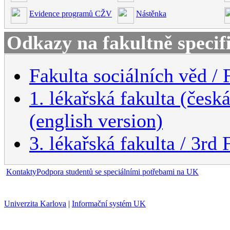
Evidence programů CŽV
Nástěnka
Odkazy na fakultně specif
Fakulta sociálních věd / 
1. lékařská fakulta (česk
(english version)
3. lékařská fakulta / 3rd
Kontakty
Podpora studentů se speciálními potřebami na UK
Univerzita Karlova
|
Informační systém UK