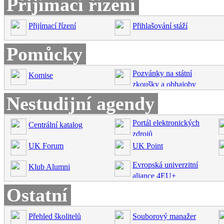
Přijímací řízení
Přijímací řízení
Přihlašování stáží
Pomůcky
Pozvánky na státní
Komise
zkoušky a obhajoby
Nestudijní agendy
Portál elektronických
Centrální katalog
zdrojů
UK Forum
UK Point
Evropská univerzitní
Klub Alumni
aliance 4EU+
Ostatní
Přehled školitelů
Souborový manažer