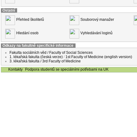
Ostatní
Přehled školitelů
Souborový manažer
Hledání osob
Vyhledávání loginů
Odkazy na fakultně specifické informace
Fakulta sociálních věd / Faculty of Social Sciences
1. lékařská fakulta (česká verze)
/
1st Faculty of Medicine (english version)
3. lékařská fakulta / 3rd Faculty of Medicine
Kontakty
Podpora studentů se speciálními potřebami na UK