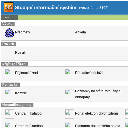
Studijní informační systém
(verze jádra: 3106)
--:--
Výuka
Předměty
Anketa
Rozvrh
Rozvrh
Přijímací řízení
Přijímací řízení
Přihlašování stáží
Pomůcky
Pozvánky na státní zkoušky a
Komise
obhajoby
Nestudijní agendy
Centrální katalog
Portál elektronických zdrojů
Centrum Carolina
Platforma doktorského studia