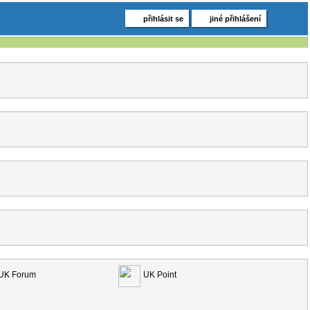
přihlásit se
jiné přihlášení
UK Forum
UK Point