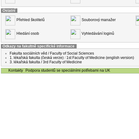
Ostatní
Přehled školitelů
Souborový manažer
Hledání osob
Vyhledávání loginů
Odkazy na fakultně specifické informace
Fakulta sociálních věd / Faculty of Social Sciences
1. lékařská fakulta (česká verze)
/
1st Faculty of Medicine (english version)
3. lékařská fakulta / 3rd Faculty of Medicine
Kontakty
Podpora studentů se speciálními potřebami na UK