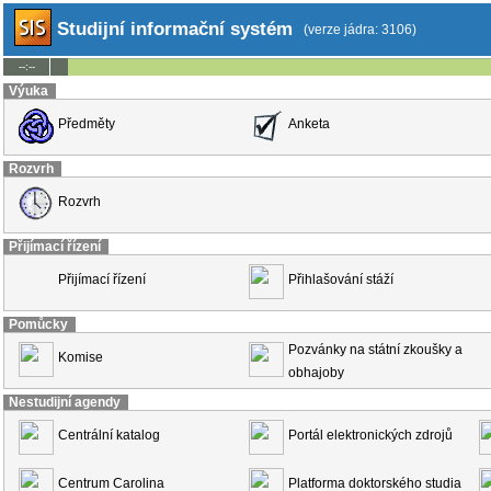
Studijní informační systém
(verze jádra: 3106)
--:--
Výuka
Předměty
Anketa
Rozvrh
Rozvrh
Přijímací řízení
Přijímací řízení
Přihlašování stáží
Pomůcky
Pozvánky na státní zkoušky a
Komise
obhajoby
Nestudijní agendy
Centrální katalog
Portál elektronických zdrojů
Centrum Carolina
Platforma doktorského studia