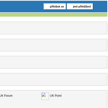
přihlásit se
jiné přihlášení
UK Forum
UK Point