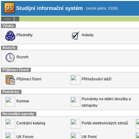
Studijní informační systém
(verze jádra: 3106)
--:--
Výuka
Předměty
Anketa
Rozvrh
Rozvrh
Přijímací řízení
Přijímací řízení
Přihlašování stáží
Pomůcky
Pozvánky na státní zkoušky a
Komise
obhajoby
Nestudijní agendy
Centrální katalog
Portál elektronických zdrojů
UK Forum
UK Point