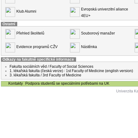
Evropská univerzitní aliance
Klub Alumni
4EU+
Ostatní
Přehled školitelů
Souborový manažer
Evidence programů CŽV
Nástěnka
Odkazy na fakultně specifické informace
Fakulta sociálních věd / Faculty of Social Sciences
1. lékařská fakulta (česká verze)
/
1st Faculty of Medicine (english version)
3. lékařská fakulta / 3rd Faculty of Medicine
Kontakty
Podpora studentů se speciálními potřebami na UK
Univerzita K