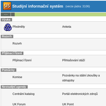
Studijní informační systém
(verze jádra: 3106)
--:--
Výuka
Předměty
Anketa
Rozvrh
Rozvrh
Přijímací řízení
Přijímací řízení
Přihlašování stáží
Pomůcky
Pozvánky na státní zkoušky a
Komise
obhajoby
Nestudijní agendy
Centrální katalog
Portál elektronických zdrojů
UK Forum
UK Point