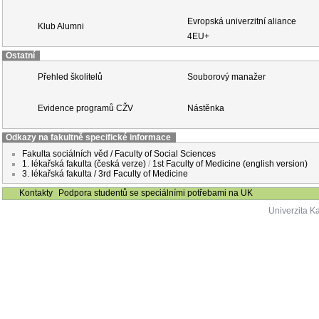
Evropská univerzitní aliance
Klub Alumni
4EU+
Ostatní
Přehled školitelů
Souborový manažer
Evidence programů CŽV
Nástěnka
Odkazy na fakultně specifické informace
Fakulta sociálních věd / Faculty of Social Sciences
1. lékařská fakulta (česká verze)
/
1st Faculty of Medicine (english version)
3. lékařská fakulta / 3rd Faculty of Medicine
Kontakty
Podpora studentů se speciálními potřebami na UK
Univerzita K