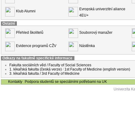
Evropská univerzitní aliance
Klub Alumni
4EU+
Ostatní
Přehled školitelů
Souborový manažer
Evidence programů CŽV
Nástěnka
Odkazy na fakultně specifické informace
Fakulta sociálních věd / Faculty of Social Sciences
1. lékařská fakulta (česká verze)
/
1st Faculty of Medicine (english version)
3. lékařská fakulta / 3rd Faculty of Medicine
Kontakty
Podpora studentů se speciálními potřebami na UK
Univerzita K