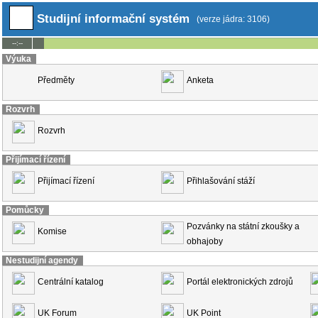
Studijní informační systém
(verze jádra: 3106)
--:--
Výuka
Předměty
Anketa
Rozvrh
Rozvrh
Přijímací řízení
Přijímací řízení
Přihlašování stáží
Pomůcky
Pozvánky na státní zkoušky a
Komise
obhajoby
Nestudijní agendy
Centrální katalog
Portál elektronických zdrojů
UK Forum
UK Point