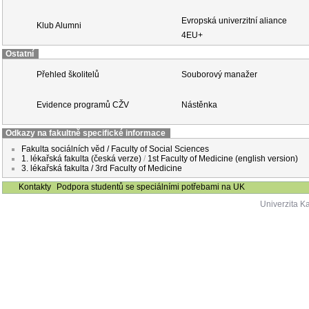
Evropská univerzitní aliance
Klub Alumni
4EU+
Ostatní
Přehled školitelů
Souborový manažer
Evidence programů CŽV
Nástěnka
Odkazy na fakultně specifické informace
Fakulta sociálních věd / Faculty of Social Sciences
1. lékařská fakulta (česká verze)
/
1st Faculty of Medicine (english version)
3. lékařská fakulta / 3rd Faculty of Medicine
Kontakty
Podpora studentů se speciálními potřebami na UK
Univerzita K