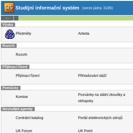
Studijní informační systém
(verze jádra: 3106)
--:--
Výuka
Předměty
Anketa
Rozvrh
Rozvrh
Přijímací řízení
Přijímací řízení
Přihlašování stáží
Pomůcky
Pozvánky na státní zkoušky a
Komise
obhajoby
Nestudijní agendy
Centrální katalog
Portál elektronických zdrojů
UK Forum
UK Point