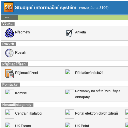
Studijní informační systém
(verze jádra: 3106)
--:--
Výuka
Předměty
Anketa
Rozvrh
Rozvrh
Přijímací řízení
Přijímací řízení
Přihlašování stáží
Pomůcky
Pozvánky na státní zkoušky a
Komise
obhajoby
Nestudijní agendy
Centrální katalog
Portál elektronických zdrojů
UK Forum
UK Point