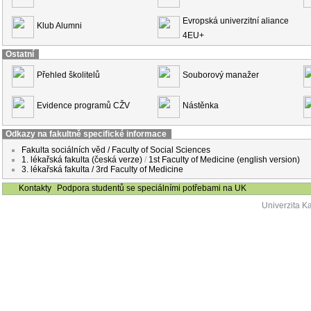
Evropská univerzitní aliance
Klub Alumni
4EU+
Ostatní
Přehled školitelů
Souborový manažer
Evidence programů CŽV
Nástěnka
Odkazy na fakultně specifické informace
Fakulta sociálních věd / Faculty of Social Sciences
1. lékařská fakulta (česká verze)
/
1st Faculty of Medicine (english version)
3. lékařská fakulta / 3rd Faculty of Medicine
Kontakty
Podpora studentů se speciálními potřebami na UK
Univerzita K