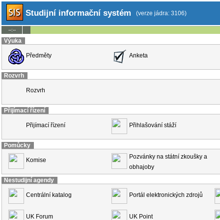
Studijní informační systém
(verze jádra: 3106)
--:--
Výuka
Předměty
Anketa
Rozvrh
Rozvrh
Přijímací řízení
Přijímací řízení
Přihlašování stáží
Pomůcky
Pozvánky na státní zkoušky a
Komise
obhajoby
Nestudijní agendy
Centrální katalog
Portál elektronických zdrojů
UK Forum
UK Point