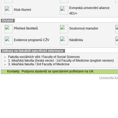
Evropská univerzitní aliance
Klub Alumni
4EU+
Ostatní
Přehled školitelů
Souborový manažer
Evidence programů CŽV
Nástěnka
Odkazy na fakultně specifické informace
Fakulta sociálních věd / Faculty of Social Sciences
1. lékařská fakulta (česká verze)
/
1st Faculty of Medicine (english version)
3. lékařská fakulta / 3rd Faculty of Medicine
Kontakty
Podpora studentů se speciálními potřebami na UK
Univerzita K