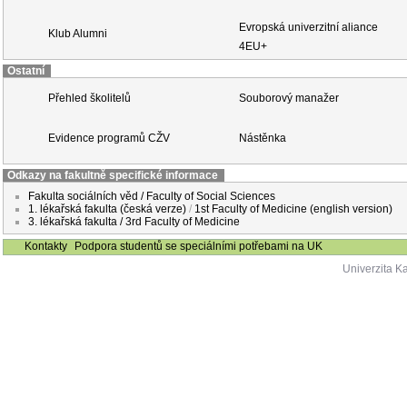
Evropská univerzitní aliance
Klub Alumni
4EU+
Ostatní
Přehled školitelů
Souborový manažer
Evidence programů CŽV
Nástěnka
Odkazy na fakultně specifické informace
Fakulta sociálních věd / Faculty of Social Sciences
1. lékařská fakulta (česká verze)
/
1st Faculty of Medicine (english version)
3. lékařská fakulta / 3rd Faculty of Medicine
Kontakty
Podpora studentů se speciálními potřebami na UK
Univerzita K