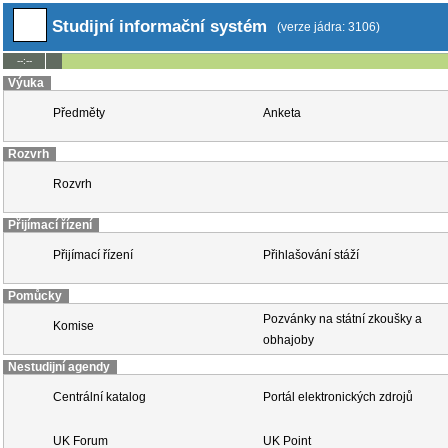
Studijní informační systém
(verze jádra: 3106)
--:--
Výuka
Předměty
Anketa
Rozvrh
Rozvrh
Přijímací řízení
Přijímací řízení
Přihlašování stáží
Pomůcky
Pozvánky na státní zkoušky a
Komise
obhajoby
Nestudijní agendy
Centrální katalog
Portál elektronických zdrojů
UK Forum
UK Point