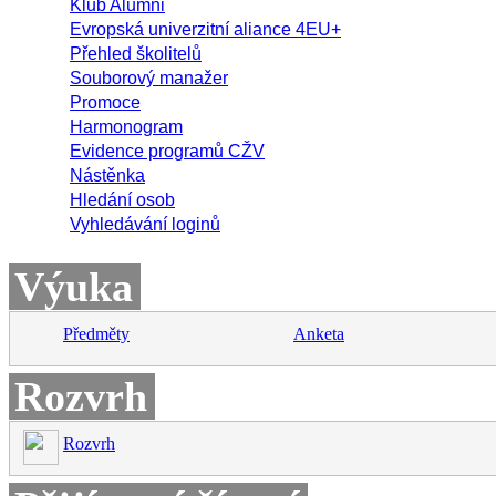
Klub Alumni
Evropská univerzitní aliance 4EU+
Přehled školitelů
Souborový manažer
Promoce
Harmonogram
Evidence programů CŽV
Nástěnka
Hledání osob
Vyhledávání loginů
Výuka
Předměty
Anketa
Rozvrh
Rozvrh