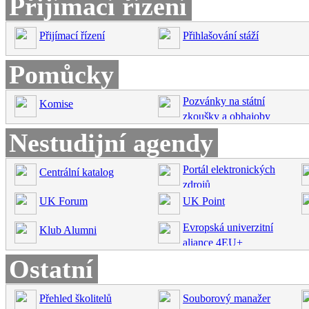
Přijímací řízení
Přijímací řízení
Přihlašování stáží
Pomůcky
Pozvánky na státní
Komise
zkoušky a obhajoby
Nestudijní agendy
Portál elektronických
Centrální katalog
zdrojů
UK Forum
UK Point
Evropská univerzitní
Klub Alumni
aliance 4EU+
Ostatní
Přehled školitelů
Souborový manažer