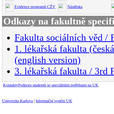
Evidence programů CŽV
Nástěnka
Odkazy na fakultně specif
Fakulta sociálních věd / 
1. lékařská fakulta (česk
(english version)
3. lékařská fakulta / 3rd
Kontakty
Podpora studentů se speciálními potřebami na UK
Univerzita Karlova
|
Informační systém UK