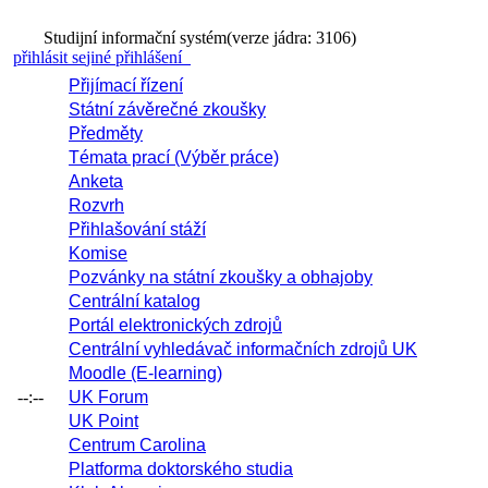
Studijní informační systém
(verze jádra: 3106)
přihlásit se
jiné přihlášení
Přijímací řízení
Státní závěrečné zkoušky
Předměty
Témata prací (Výběr práce)
Anketa
Rozvrh
Přihlašování stáží
Komise
Pozvánky na státní zkoušky a obhajoby
Centrální katalog
Portál elektronických zdrojů
Centrální vyhledávač informačních zdrojů UK
Moodle (E-learning)
--:--
UK Forum
UK Point
Centrum Carolina
Platforma doktorského studia