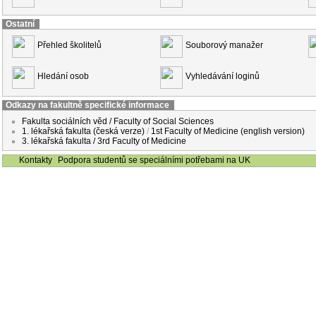
Ostatní
Přehled školitelů
Souborový manažer
Hledání osob
Vyhledávání loginů
Odkazy na fakultně specifické informace
Fakulta sociálních věd / Faculty of Social Sciences
1. lékařská fakulta (česká verze)
/
1st Faculty of Medicine (english version)
3. lékařská fakulta / 3rd Faculty of Medicine
Kontakty
Podpora studentů se speciálními potřebami na UK