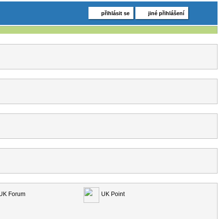
přihlásit se
jiné přihlášení
UK Forum
UK Point