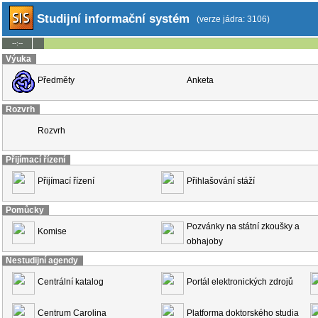
Studijní informační systém
(verze jádra: 3106)
--:--
Výuka
Předměty
Anketa
Rozvrh
Rozvrh
Přijímací řízení
Přijímací řízení
Přihlašování stáží
Pomůcky
Pozvánky na státní zkoušky a
Komise
obhajoby
Nestudijní agendy
Centrální katalog
Portál elektronických zdrojů
Centrum Carolina
Platforma doktorského studia