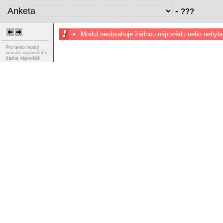
-
???
Modul neobsahuje žádnou nápovědu nebo nebyla
Pro tento modul
nemáte oprávnění k
žádné nápovědě