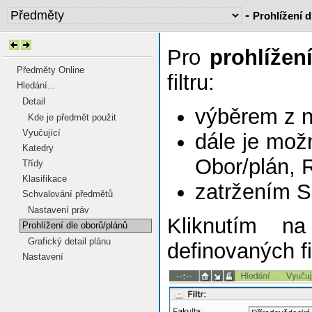
-
Prohlížení 
Pro
prohlížen
Předměty Online
filtru:
Hledání...
Detail
výběrem z 
Kde je předmět použit
Vyučující
dále je mož
Katedry
Obor/plán, 
Třídy
Klasifikace
zatržením S
Schvalování předmětů
Nastavení práv
Kliknutím n
Prohlížení dle oborů/plánů
Grafický detail plánu
definovaných fi
Nastavení