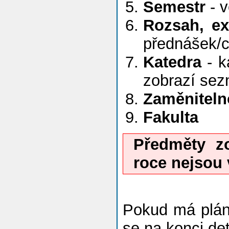
Semestr
- v
Rozsah, e
přednášek/c
Katedra
- k
zobrazí se
Zaměniteln
Fakulta
Předměty z
roce nejsou
Pokud má plán
se na konci det