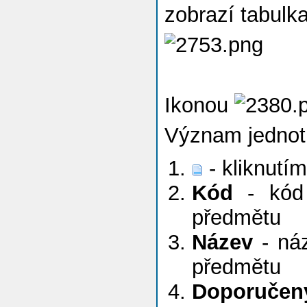
zobrazí tabulk
Ikonou
Význam jednotl
- kliknutí
Kód
- kód 
předmětu
Název
- náz
předmětu
Doporučený