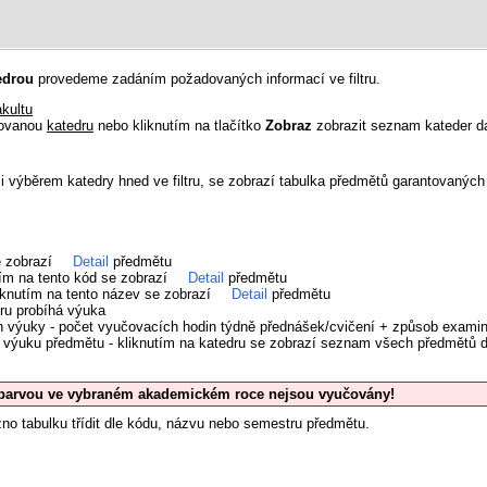
edrou
provedeme zadáním požadovaných informací ve filtru.
akultu
dovanou
katedru
nebo kliknutím na tlačítko
Zobraz
zobrazit seznam kateder dan
či výběrem katedry hned ve filtru, se zobrazí tabulka předmětů garantovanýc
e zobrazí
Detail
předmětu
tím na tento kód se zobrazí
Detail
předmětu
iknutím na tento název se zobrazí
Detail
předmětu
ru probíhá výuka
h výuky - počet vyučovacích hodin týdně přednášek/cvičení + způsob exami
cí výuku předmětu - kliknutím na katedru se zobrazí seznam všech předmětů
barvou ve vybraném akademickém roce nejsou vyučovány!
no tabulku třídit dle kódu, názvu nebo semestru předmětu.