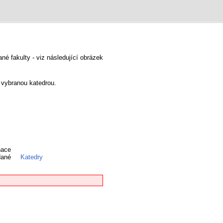
é fakulty - viz následující obrázek
h vybranou katedrou.
nace
 dané
Katedry