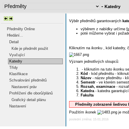
-
Katedry
Výběr předmětů garantovaných
kat
výběrem z nabídky určíme
f
Předměty Online
poté můžeme vybrat i poža
Hledání...
Detail
Kliknutím na ikonku
, kód katedry, 
Kde je předmět použit
Vyučující
Katedry
Význam jednotlivých sloupců:
Třídy
- kliknutím na tuto ikonku s
Kód
- kód předmětu - kliknu
Klasifikace
Název
- název předmětu - kl
Schvalování předmětů
Semestr
- ve kterém semest
Rozsah, examinace
- rozsa
Nastavení práv
Katedra
- katedra garantují
Prohlížení dle oborů/plánů
Fakulta
Grafický detail plánu
Předměty zobrazené šedivou 
Nastavení
Použitím ikonek
je mož
poslední změna: 15.01.2016