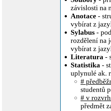
závislosti na
Anotace
- st
vybírat z jaz
Sylabus
- pod
rozdělení na 
vybírat z jaz
Literatura
- 
Statistika
- s
uplynulé ak. 
# předběž
studentů 
# v rozvr
předmět za