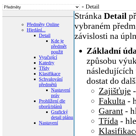
-
Detail
Stránka
Detail
př
vybraném předmět
Předměty Online
Hledání...
závislosti na úp
Detail
Kde je
předmět
Základní úd
použit
Vyučující
způsobu výuky,
Katedry
Třídy
následujících
Klasifikace
dostat do dal
Schvalování
předmětů
Zajišťuje
-
Nastavení
práv
Fakulta
- 
Prohlížení dle
oborů/plánů
Garant
- h
Grafický
detail plánu
Třída
- hl
Nastavení
Klasifikac