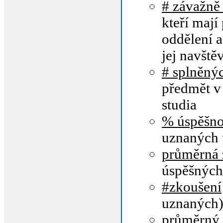
# závažně
kteří mají
oddělení a
jej navštěv
# splněný
předmět v
studia
% úspěšno
uznaných 
průměrná
úspěšných
#zkoušení
uznaných
průměrný 