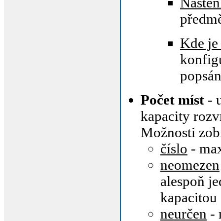
Nástěn
předmě
Kde je
konfig
popsá
Počet míst
- 
kapacity roz
Možnosti zob
číslo
- max
neomezen
alespoň j
kapacitou
neurčen
- 