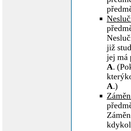
předm
Nesluči
předm
Nesluč
již st
jej má
A
. (Po
kterýk
A
.)
Záměn
předm
Záměn
kdykol