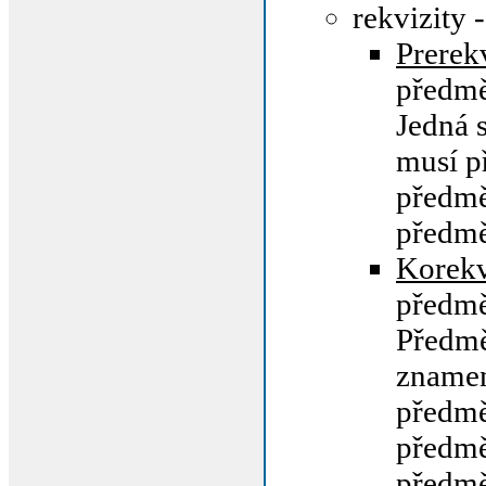
rekvizity 
Prerek
předm
Jedná s
musí p
předm
předm
Korekv
předm
Předm
znamen
předm
předm
předmě