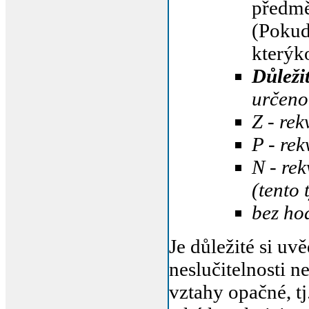
předm
(Pokud
kterýko
Důleži
určeno,
Z - rek
P - rek
N - re
(tento 
bez hod
Je důležité si uv
neslučitelnosti n
vztahy opačné, tj