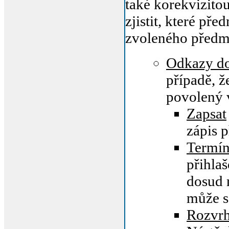
také korekvizitou
zjistit, které př
zvoleného předm
Odkazy do
případě, ž
povolený 
Zapsat
zápis 
Termín
přihlaš
dosud 
může se
Rozvr