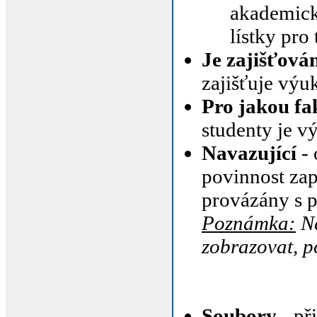
akademický
lístky pro
Je zajišťov
zajišťuje výu
Pro jakou fa
studenty je v
Navazující
- 
povinnost zap
provázány s 
Poznámka:
Ně
zobrazovat, p
Soubory
- př