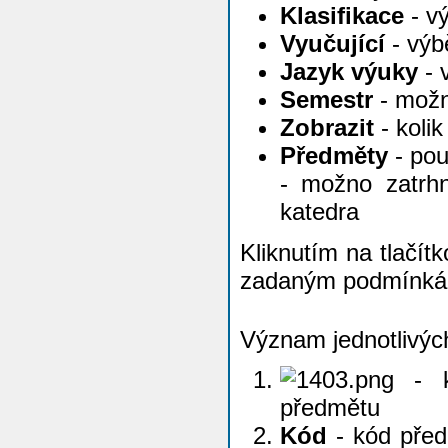
Klasifikace
- v
Vyučující
- výb
Jazyk výuky
- 
Semestr
- možn
Zobrazit
- kolik
Předměty
- pou
- možno zatrh
katedra
Kliknutím na tlačít
zadaným podmínká
Význam jednotlivýc
- k
předmětu
Kód
- kód před