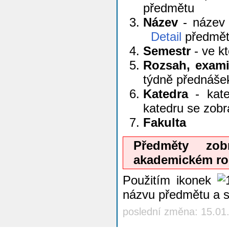
předmětu
Název
- název 
Detail
předmě
Semestr
- ve k
Rozsah, exam
týdně přednáše
Katedra
- kate
katedru se zob
Fakulta
Předměty zo
akademickém ro
Použitím ikonek
názvu předmětu a 
poslední změna: 15.01