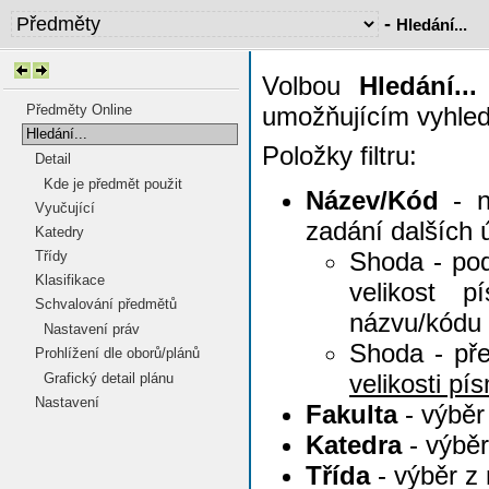
-
Hledání...
Volbou
Hledání...
Předměty Online
umožňujícím vyhled
Hledání...
Položky filtru:
Detail
Kde je předmět použit
Název/Kód
- n
Vyučující
zadání dalších 
Katedry
Shoda - pod
Třídy
Klasifikace
velikost 
Schvalování předmětů
názvu/kódu
Nastavení práv
Shoda - pře
Prohlížení dle oborů/plánů
velikosti pí
Grafický detail plánu
Nastavení
Fakulta
- výběr
Katedra
- výběr
Třída
- výběr z