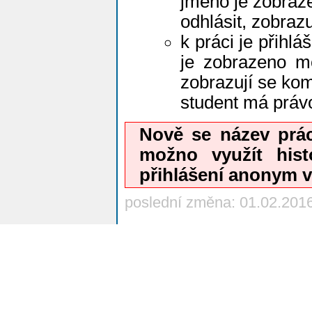
jméno je zobraz
odhlásit, zobraz
k práci je přihlá
je zobrazeno mo
zobrazují se kom
student má prá
Nově se název prác
možno využít hist
přihlášení anonym vr
poslední změna: 01.02.201