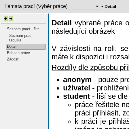
-
Detail
Detail
vybrané práce ob
Seznam prací - filtr
následující obrázek
Seznam prací -
tabulka
Detail
V závislosti na roli, s
Editace práce
máte k dispozici i rozs
Žádosti
Rozdíly dle způsobu při
anonym
- pouze pro
uživatel
- prohlížen
student
- liší se dle
práce řešitele 
práci přihlásit,
k práci je přihl