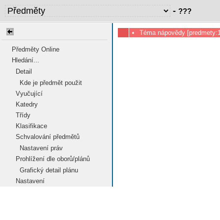
-
???
Téma nápovědy [predmety:10
Předměty Online
Hledání...
Detail
Kde je předmět použit
Vyučující
Katedry
Třídy
Klasifikace
Schvalování předmětů
Nastavení práv
Prohlížení dle oborů/plánů
Grafický detail plánu
Nastavení