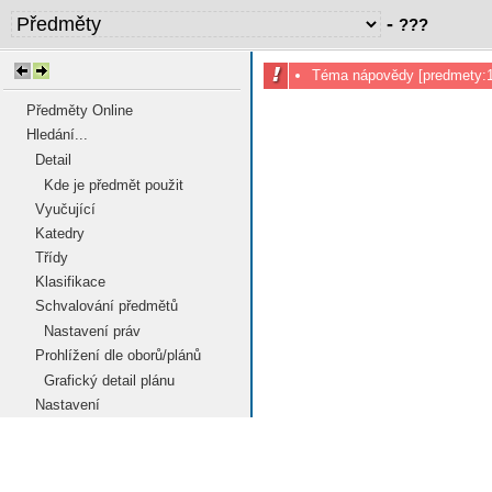
-
???
Téma nápovědy [predmety:10
Předměty Online
Hledání...
Detail
Kde je předmět použit
Vyučující
Katedry
Třídy
Klasifikace
Schvalování předmětů
Nastavení práv
Prohlížení dle oborů/plánů
Grafický detail plánu
Nastavení