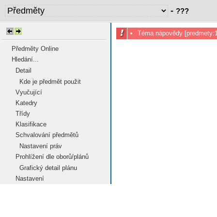
-
???
Téma nápovědy [predmety:10
Předměty Online
Hledání...
Detail
Kde je předmět použit
Vyučující
Katedry
Třídy
Klasifikace
Schvalování předmětů
Nastavení práv
Prohlížení dle oborů/plánů
Grafický detail plánu
Nastavení