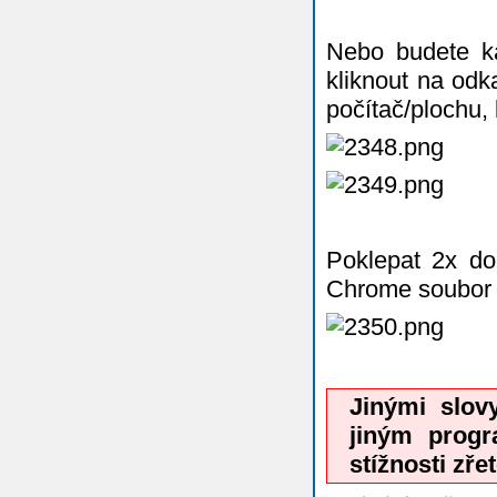
Nebo budete ka
kliknout na odka
počítač/plochu,
Poklepat 2x do 
Chrome soubor 
Jinými slo
jiným prog
stížnosti zřet