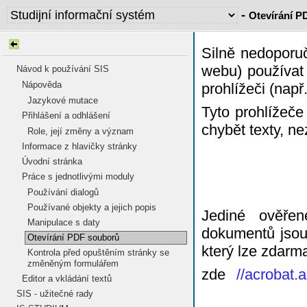
-
Otevírání P
Silně nedoporu
webu) používat 
Návod k používání SIS
Nápověda
prohlížeči (např
Jazykové mutace
Tyto prohlížeč
Přihlášení a odhlášení
chybět texty, n
Role, její změny a význam
Informace z hlavičky stránky
Úvodní stránka
Práce s jednotlivými moduly
Používání dialogů
Používané objekty a jejich popis
Jediné ověře
Manipulace s daty
dokumentů jsou
Otevírání PDF souborů
který lze zdarm
Kontrola před opuštěním stránky se
změněným formulářem
zde
//acrobat.
Editor a vkládání textů
SIS - užitečné rady