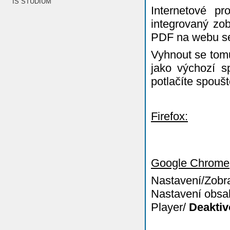
IS STUDIUM
Internetové pr
integrovaný zob
PDF na webu se 
Vyhnout se tomu
jako výchozí s
potlačíte spouš
Firefox:
Google Chrome
Nastavení/Zob
Nastavení obsah
Player/
Deaktiv