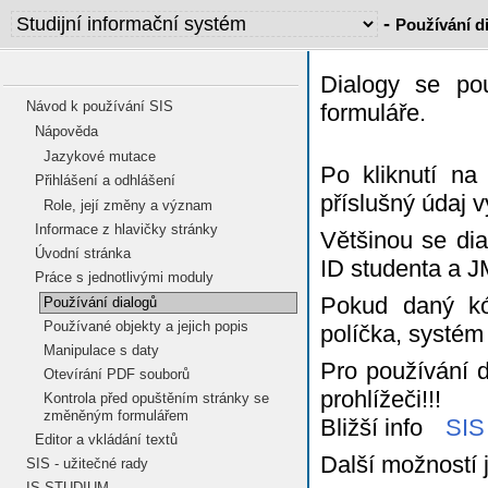
-
Používání d
Dialogy se pou
Návod k používání SIS
formuláře.
Nápověda
Jazykové mutace
Po kliknutí na
Přihlášení a odhlášení
příslušný údaj v
Role, její změny a význam
Informace z hlavičky stránky
Většinou se di
Úvodní stránka
ID studenta a 
Práce s jednotlivými moduly
Pokud daný kó
Používání dialogů
Používané objekty a jejich popis
políčka, systém
Manipulace s daty
Pro používání d
Otevírání PDF souborů
prohlížeči!!!
Kontrola před opuštěním stránky se
změněným formulářem
Bližší info
SIS 
Editor a vkládání textů
Další možností 
SIS - užitečné rady
IS STUDIUM