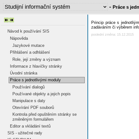
-
Práce s jed
Princip práce s jednotli
zadáváním či výběrem inf
Návod k používání SIS
poslední změna: 15.12.2015
Nápověda
Jazykové mutace
Přihlášení a odhlášení
Role, její změny a význam
Informace z hlavičky stránky
Úvodní stránka
Práce s jednotlivými moduly
Používání dialogů
Používané objekty a jejich popis
Manipulace s daty
Otevírání PDF souborů
Kontrola před opuštěním stránky se
změněným formulářem
Editor a vkládání textů
SIS - užitečné rady