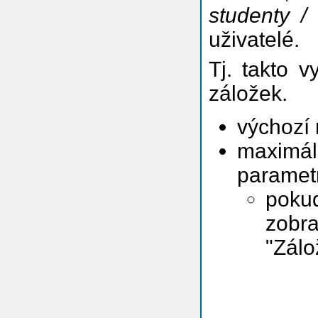
studenty / 
uživatelé.
Tj. takto 
záložek.
výchozí 
maximáln
paramet
pokud
zobra
"Zálo