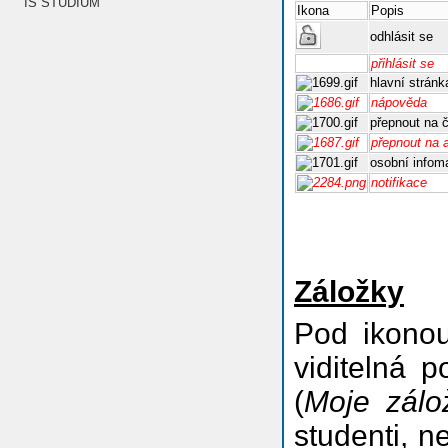
IS STUDIUM
Ikona
Popis
odhlásit se
přihlásit se
hlavní stránk
nápověda
přepnout na 
přepnout na 
osobní infom
notifikace
Záložky
Pod ikonou
viditelná 
(
Moje zálo
studenti, n