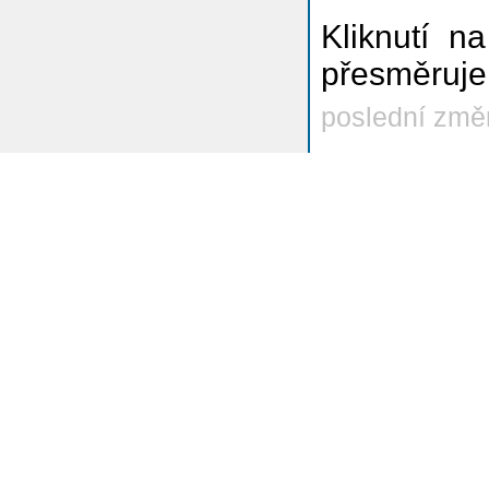
Kliknutí n
přesměruje
poslední změ