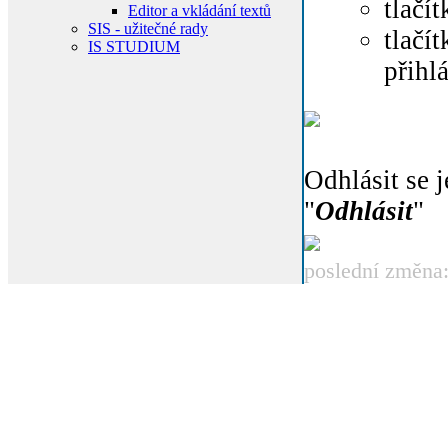
tlačít
Editor a vkládání textů
SIS - užitečné rady
tlačít
IS STUDIUM
přihl
Odhlásit se 
"
Odhlásit
"
poslední změna