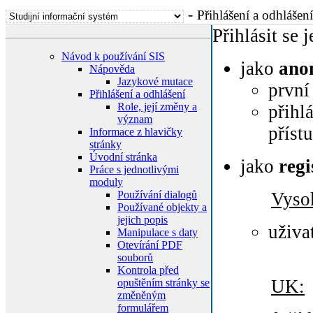
-
Přihlášení a odhlášení
Přihlásit se
Návod k používání SIS
jako
an
Nápověda
Jazykové mutace
první
Přihlášení a odhlášení
Role, její změny a
přihl
význam
příst
Informace z hlavičky
stránky
Úvodní stránka
jako
regi
Práce s jednotlivými
moduly
Používání dialogů
Vyso
Používané objekty a
jejich popis
uživa
Manipulace s daty
Otevírání PDF
souborů
Kontrola před
UK:
opuštěním stránky se
změněným
formulářem