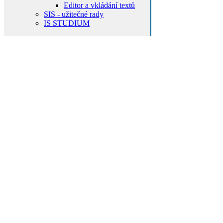
Editor a vkládání textů
SIS - užitečné rady
IS STUDIUM