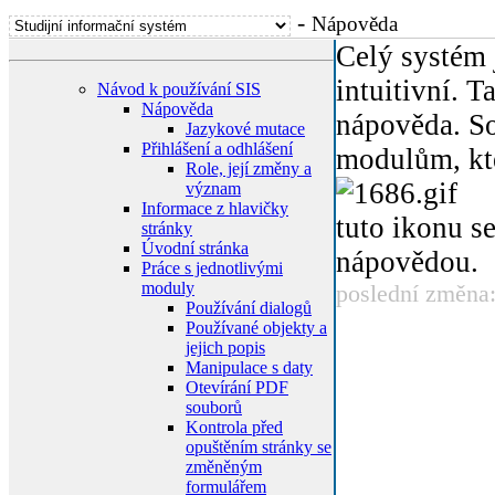
-
Nápověda
Celý systém 
intuitivní. 
Návod k používání SIS
Nápověda
nápověda. So
Jazykové mutace
Přihlášení a odhlášení
modulům, kte
Role, její změny a
význam
Informace z hlavičky
tuto ikonu s
stránky
Úvodní stránka
nápovědou.
Práce s jednotlivými
moduly
poslední změna
Používání dialogů
Používané objekty a
jejich popis
Manipulace s daty
Otevírání PDF
souborů
Kontrola před
opuštěním stránky se
změněným
formulářem