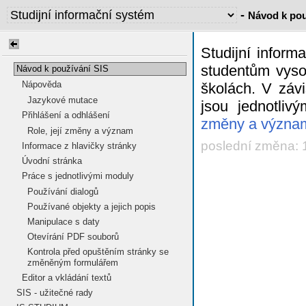
-
Návod k pou
Studijní infor
studentům vyso
Návod k používání SIS
Nápověda
školách. V závi
Jazykové mutace
jsou jednotliv
Přihlášení a odhlášení
změny a význa
Role, její změny a význam
poslední změna: 
Informace z hlavičky stránky
Úvodní stránka
Práce s jednotlivými moduly
Používání dialogů
Používané objekty a jejich popis
Manipulace s daty
Otevírání PDF souborů
Kontrola před opuštěním stránky se
změněným formulářem
Editor a vkládání textů
SIS - užitečné rady