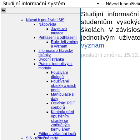
-
Návod k používá
Studijní informač
Návod k používání SIS
studentům vysoký
Nápověda
školách. V závislo
Jazykové
mutace
jednotlivým uživa
Přihlášení a odhlášení
Role, její změny
význam
a význam
Informace z hlavičky
poslední změna: 15.12
stránky
Úvodní stránka
Práce s jednotlivými
moduly
Používání
dialogů
Používané
objekty a jejich
popis
Manipulace s
daty
Otevírání PDF
souborů
Kontrola před
opuštěním
stránky se
změněným
formulářem
Editor a vkládání textů
SIS - užitečné rady