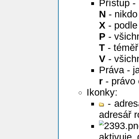
Přístup -
N
- nikdo
X
- podle
P
- všichn
T
- téměř
V
- všich
Práva - j
r
- právo 
Ikonky:
- adres
adresář r
aktivuje