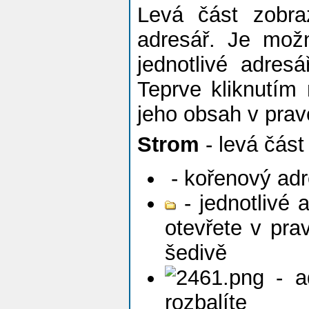
Levá část zobra
adresář. Je mož
jednotlivé adres
Teprve kliknutím
jeho obsah v pravé
Strom
- levá část
- kořenový adr
- jednotlivé 
otevřete v pra
šedivě
- ad
rozbalíte