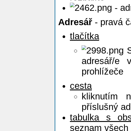
- ad
Adresář
- pravá č
tlačítka
S
adresář/e
prohlížeče
cesta
kliknutím 
příslušný ad
tabulka s ob
seznam všech 