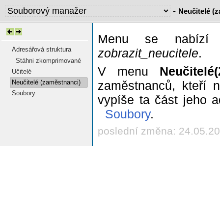
-
Neučitelé (
Menu se nabízí p
Adresářová struktura
zobrazit_neucitele
.
Stáhni zkomprimované
V menu
Neučitelé
Učitelé
Neučitelé (zaměstnanci)
zaměstnanců, kteří n
Soubory
vypíše ta část jeho 
Soubory
.
poslední změna: 24.05.2