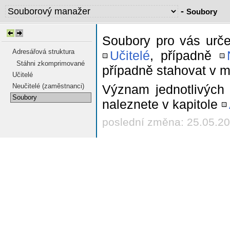
-
Soubory
Soubory pro vás urče
Adresářová struktura
Učitelé
, případně
Stáhni zkomprimované
případně stahovat v
Učitelé
Neučitelé (zaměstnanci)
Význam jednotlivých 
Soubory
naleznete v kapitole
poslední změna: 25.05.2