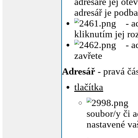
adresáře jej ote
adresář je podb
- a
kliknutím jej ro
- a
zavřete
Adresář
- pravá čá
tlačítka
soubor/y či 
nastavené va