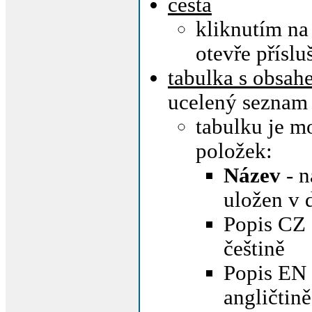
cesta
kliknutím na
otevře příslu
tabulka s obsah
ucelený seznam 
tabulku je m
položek:
Název
- n
uložen v 
Popis CZ 
češtině
Popis EN 
angličtině