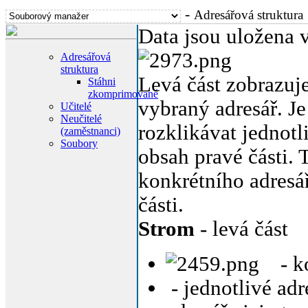
-
Adresářová struktura
Data jsou uložena 
Adresářová
struktura
Levá část zobrazuje
Stáhni
zkomprimované
vybraný adresář. J
Učitelé
Neučitelé
rozklikávat jednotl
(zaměstnanci)
Soubory
obsah pravé části.
konkrétního adresář
části.
Strom
- levá část
- k
- jednotlivé adr