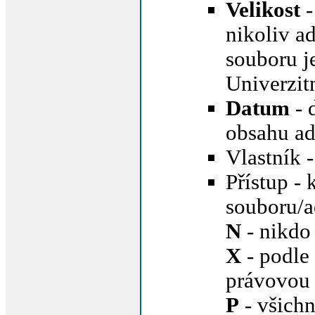
Velikost
-
nikoliv a
souboru j
Univerzit
Datum
- 
obsahu ad
Vlastník 
Přístup -
souboru/a
N
- nikdo
X
- podle
právovou
P
- všichn