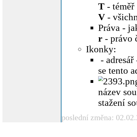
T
- téměř
V
- všichn
Práva - j
r
- právo 
Ikonky:
- adresář
se tento a
název sou
stažení s
poslední změna: 02.02