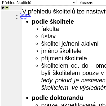
-
Školitelé
V přehledu školitelů lze nastavit
Školitelé
Detail
podle školitele
fakulta
ústav
školitel je/není aktivní
jméno školitele
příjmení školitele
školitelem od, do - omez
byli školitelem pouze 
tedy pokud je nastaven f
školitelem, ve výsledn
podle doktorandů
pouze akreditované obo