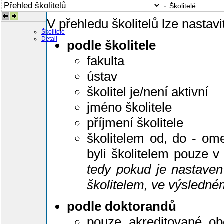
-
Školitelé
V přehledu školitelů lze nastavit
Školitelé
Detail
podle školitele
fakulta
ústav
školitel je/není aktivní
jméno školitele
příjmení školitele
školitelem od, do - omez
byli školitelem pouze 
tedy pokud je nastaven f
školitelem, ve výsledn
podle doktorandů
pouze akreditované obo