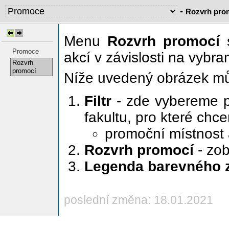
-
Rozvrh pro
Menu
Rozvrh promocí
s
Promoce
akcí v závislosti na vybr
Rozvrh
promocí
Níže uvedený obrázek můž
Filtr
- zde vybereme p
fakultu, pro které chc
promoční místnost 
Rozvrh promocí
- zob
Legenda barevného 
poslední změna: 18.01.2021