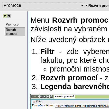
-
Rozvrh pro
Menu
Rozvrh promoc
Promoce
závislosti na vybraném
Rozvrh
promocí
Níže uvedený obrázek m
Filtr
- zde vyberem
fakultu, pro které c
promoční místnos
Rozvrh promocí
- z
Legenda barevného