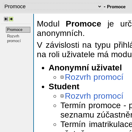
-
Promoce
Modul
Promoce
je urč
Promoce
anonymních.
Rozvrh
promocí
V závislosti na typu při
na roli uživatele má modul
Anonymní uživatel
Rozvrh promocí
Student
Rozvrh promocí
Termín promoce - p
seznamu zúčastně
Termín imatrikulace