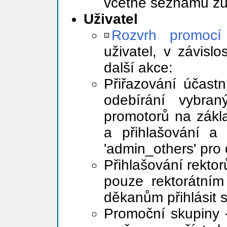
včetně seznamu z
Uživatel
Rozvrh promocí
uživatel, v závisl
další akce:
Přiřazování účast
odebírání vybra
promotorů na zákla
a přihlašování a
'admin_others' pro
Přihlašování rekto
pouze rektorátním
děkanům přihlásit 
Promoční skupiny 