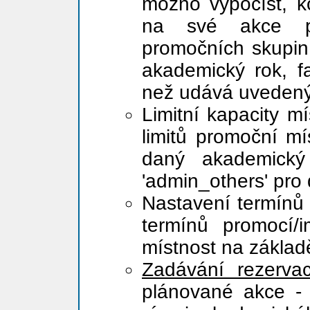
možno vypočíst, ko
na své akce pot
promočních skupin
akademický rok, fa
než udává uveden
Limitní kapacity mí
limitů promoční mí
daný akademick
'admin_others' pro
Nastavení termínů 
termínů promocí/
místnost na základ
Zadávání rezervac
plánované akce - 