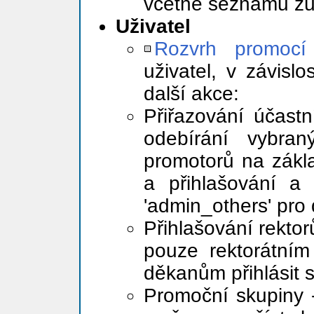
včetně seznamu z
Uživatel
Rozvrh promocí
uživatel, v závisl
další akce:
Přiřazování účast
odebírání vybra
promotorů na zákla
a přihlašování a
'admin_others' pro
Přihlašování rekto
pouze rektorátním
děkanům přihlásit 
Promoční skupiny 