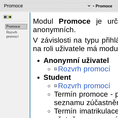
-
Promoce
Modul
Promoce
je urč
Promoce
anonymních.
Rozvrh
promocí
V závislosti na typu při
na roli uživatele má modul
Anonymní uživatel
Rozvrh promocí
Student
Rozvrh promocí
Termín promoce - p
seznamu zúčastně
Termín imatrikulace