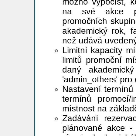
možno vypočíst, ko
na své akce pot
promočních skupin
akademický rok, fa
než udává uveden
Limitní kapacity mí
limitů promoční mí
daný akademick
'admin_others' pro
Nastavení termínů 
termínů promocí/
místnost na základ
Zadávání rezervac
plánované akce - 