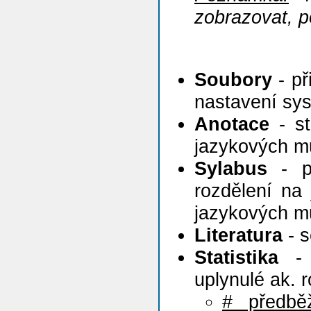
zobrazovat, p
Soubory
- př
nastavení sy
Anotace
- st
jazykových m
Sylabus
- po
rozdělení na 
jazykových m
Literatura
- s
Statistika
- s
uplynulé ak. 
# předbě