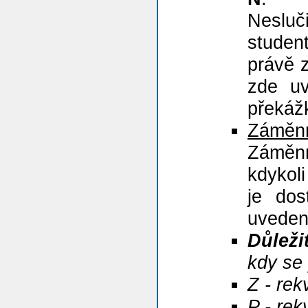
Nesluč
studen
právě 
zde uv
překáž
Záměnn
Záměn
kdykol
je dos
uvedeno
Důleži
kdy se 
Z - rek
P - rek