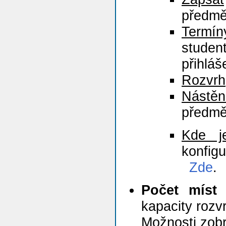
předmě
Termín
studen
přihláš
Rozvrh
Nástěn
předmě
Kde j
konfi
Zde
.
Počet míst
-
kapacity rozv
Možnosti zobr