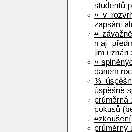
studentů 
# v rozvr
zapsáni al
# závažn
mají před
jim uznán z
# splněný
daném roce
% úspěšn
úspěšně s
průměrná
pokusů (b
#zkoušení
průměrný 