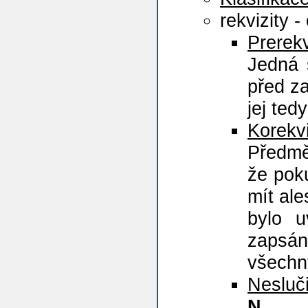
rekvizity 
Prerekv
Jedná s
před z
jej te
Korekvi
Předm
že pok
mít al
bylo u
zapsá
všechn
Nesluči
N
.