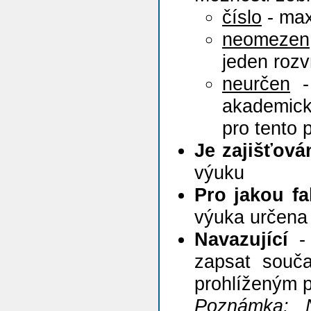
číslo
- max
neomezen
jeden roz
neurčen
- 
akademick
pro tento 
Je zajišťov
výuku
Pro jakou fa
výuka určena
Navazující
- 
zapsat souča
prohlíženým 
Poznámka:
N