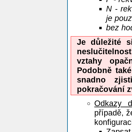
N - re
je pouz
bez hod
Je důležité s
neslučitelnos
vztahy opačn
Podobně také 
snadno zjis
pokračování 
Odkazy d
případě, ž
konfigurac
Zapsat