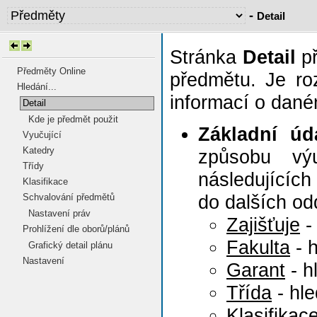
-
Detail
Stránka
Detail
př
Předměty Online
předmětu. Je roz
Hledání...
informací o dan
Detail
Kde je předmět použit
Základní úd
Vyučující
Katedry
způsobu výu
Třídy
následujících
Klasifikace
do dalších od
Schvalování předmětů
Nastavení práv
Zajišťuje
-
Prohlížení dle oborů/plánů
Fakulta
- 
Grafický detail plánu
Nastavení
Garant
- h
Třída
- hl
Klasifikac