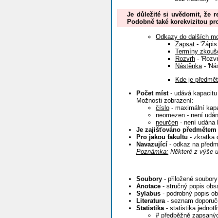
Je důležité si uvědomit, že r
Podobně také korekvizitou pro
Odkazy do dalších mo
Zapsat
- 'Zápis
Termíny zkouš
Rozvrh
- 'Rozvr
Nástěnka
- 'Ná
Kde je předmět
Počet míst
- udává kapacitu
Možnosti zobrazení:
číslo
- maximální kapa
neomezen
- není udán
neurčen
- není udána 
Je zajišťováno předmětem
Pro jakou fakultu
- zkratka 
Navazující
- odkaz na předm
Poznámka:
Některé z výše u
Soubory
- přiložené soubory
Anotace
- stručný popis obs
Sylabus
- podrobný popis ob
Literatura
- seznam doporuče
Statistika
- statistika jednot
# předběžně zapsaný