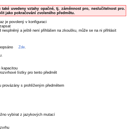
u také uvedeny vztahy opačné, tj. záměnnost pro, neslučitelnost pro.
volit jako pokračování zvoleného předmětu.
az je povolený v konfiguraci
 zapsat
 nesplněný a ještě není přihlášen na zkoušku, může se na ni přihlásit
 popsáno
Zde
.
u.
u kapacitou
ozvrhové lístky pro tento předmět
sou provázány s prohlíženým předmětem
možno vybírat z jazykových mutací
ozvrhu