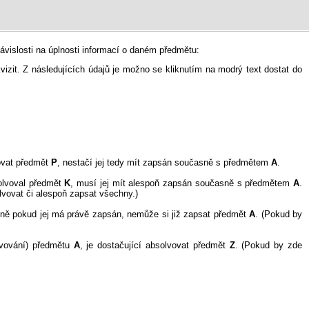
vislosti na úplnosti informací o daném předmětu:
kvizit. Z následujících údajů je možno se kliknutím na modrý text dostat do
vat předmět
P
, nestačí jej tedy mít zapsán současně s předmětem
A
.
olvoval předmět
K
, musí jej mít alespoň zapsán současně s předmětem
A
.
vovat či alespoň zapsat všechny.)
dně pokud jej má právě zapsán, nemůže si již zapsat předmět
A
. (Pokud by
lvování) předmětu
A
, je dostačující absolvovat předmět
Z
. (Pokud by zde