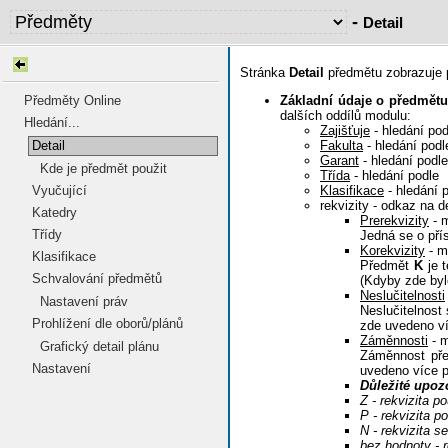
-
Detail
Stránka
Detail
předmětu zobrazuje p
Základní údaje o předmětu
Předměty Online
dalších oddílů modulu:
Hledání...
Zajišťuje
- hledání po
Fakulta
- hledání pod
Detail
Garant
- hledání podl
Kde je předmět použit
Třída
- hledání podle
Klasifikace
- hledání 
Vyučující
rekvizity - odkaz na d
Katedry
Prerekvizity
- 
Třídy
Jedná se o pří
Korekvizity
- m
Klasifikace
Předmět
K
je t
Schvalování předmětů
(Kdyby zde by
Neslučitelnosti
Nastavení práv
Neslučitelnos
Prohlížení dle oborů/plánů
zde uvedeno ví
Záměnnosti
- 
Grafický detail plánu
Záměnnost př
Nastavení
uvedeno více př
Důležité upoz
Z - rekvizita p
P - rekvizita p
N - rekvizita s
bez hodnoty - r