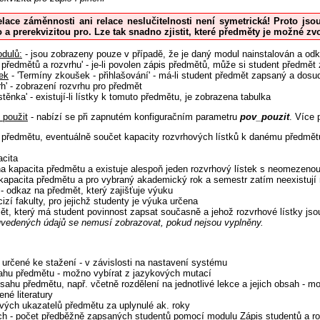
elace záměnnosti ani relace neslučitelnosti není symetrická! Proto jso
 a prerekvizitou pro. Lze tak snadno zjistit, které předměty je možné z
dulů:
- jsou zobrazeny pouze v případě, že je daný modul nainstalován a odk
 předmětů a rozvrhu' - je-li povolen zápis předmětů, může si student předmět
ek
- 'Termíny zkoušek - přihlašování' - má-li student předmět zapsaný a dosud
h' - zobrazení rozvrhu pro předmět
stěnka' - existují-li lístky k tomuto předmětu, je zobrazena tabulka
 použit
- nabízí se při zapnutém konfiguračním parametru
pov_pouzit
. Více
 předmětu, eventuálně součet kapacity rozvrhových lístků k danému předmět
cita
a kapacita předmětu a existuje alespoň jeden rozvrhový lístek s neomezeno
kapacita předmětu a pro vybraný akademický rok a semestr zatím neexistují r
- odkaz na předmět, který zajišťuje výuku
cizí fakulty, pro jejichž studenty je výuka určena
ět, který má student povinnost zapsat současně a jehož rozvrhové lístky j
vedených údajů se nemusí zobrazovat, pokud nejsou vyplněny.
 určené ke stažení - v závislosti na nastavení systému
ahu předmětu - možno vybírat z jazykových mutací
sahu předmětu, např. včetně rozdělení na jednotlivé lekce a jejich obsah - 
né literatury
livých ukazatelů předmětu za uplynulé ak. roky
ch
- počet předběžně zapsaných studentů pomocí modulu Zápis studentů a r