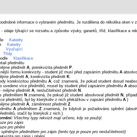
odrobné informace o vybraném předmětu. Je rozdělena do několika oken v zá
- údaje týkající se rozsahu a způsobu výuky, garantů, tříd, klasifikace a re
dle
Katedry
le
Katedry
e
Vyučující
Třídy
podle
Klasifikace
etail předmětu
mějme předmět
A
, prerekvizita předmět
P
.
snější formu korekvizity - student již musí před zapsáním předmětu
A
absolvo
ějme předmět
A
, korekvizita předmět
K
.
edy korekvizitou předmětu
A
, což znamená, že pokud student dosud neabs
lo uvedeno více předmětů, musel by student před zapsáním předmětu
A
absol
- mějme předmět
A
, neslučitelnost předmět
N
.
t s předmětem
N
znamená, že pokud již student absolvoval předmět
N
, přípa
ce předmětů, byl by kterýkoliv z nich překážkou v zapsání předmětu
A
.)
mějme předmět
A
, záměnnost předmět
Z
.
edmětu
A
předmětem
Z
znamená, že kdykoli je požadováno splnění (abso
edmětů, stačil by kterýkoli z nich.)
ornění:
Všechny typy rekvizit mají určeno, kdy se použijí:
ouze pro zápis
ouze pro plnění
e splněným předmětem pro zápis (tento typ je pouze pro neslučitelnosti)
ekvizita pro zápis i plnění