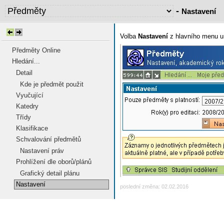
-
Nastavení
Volba
Nastavení
z hlavního menu u
Předměty Online
Hledání...
Detail
Kde je předmět použit
Vyučující
Katedry
Třídy
Klasifikace
Schvalování předmětů
Nastavení práv
Prohlížení dle oborů/plánů
Grafický detail plánu
Nastavení
poslední změna: 02.02.2016