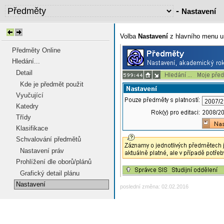
-
Nastavení
Volba
Nastavení
z hlavního menu u
Předměty Online
Hledání...
Detail
Kde je předmět použit
Vyučující
Katedry
Třídy
Klasifikace
Schvalování předmětů
Nastavení práv
Prohlížení dle oborů/plánů
Grafický detail plánu
Nastavení
poslední změna: 02.02.2016