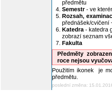
předmětu
Semestr
- ve kter
Rozsah, examina
přednášek/cvičení
Katedra
- katedra 
zobrazí seznam v
Fakulta
Předměty zobraze
roce nejsou vyučov
Použitím ikonek
semestru předmětu.
poslední změna: 15.01.201