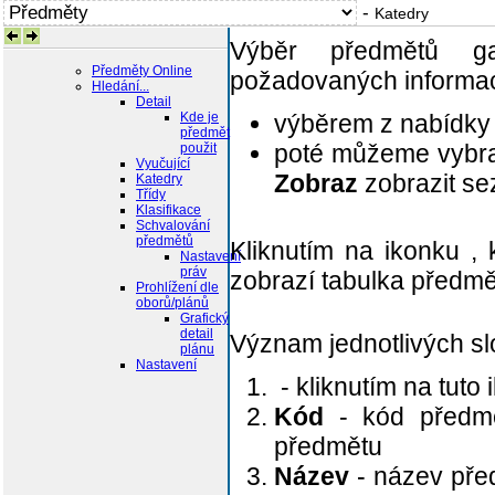
-
Katedry
Výběr předmětů g
Předměty Online
požadovaných informací 
Hledání...
Detail
Kde je
výběrem z nabídky
předmět
poté můžeme vybr
použit
Vyučující
Zobraz
zobrazit se
Katedry
Třídy
Klasifikace
Schvalování
předmětů
Kliknutím na ikonku
, 
Nastavení
práv
zobrazí tabulka předm
Prohlížení dle
oborů/plánů
Grafický
detail
plánu
Význam jednotlivých sl
Nastavení
- kliknutím na tuto
Kód
- kód předmě
předmětu
Název
- název před