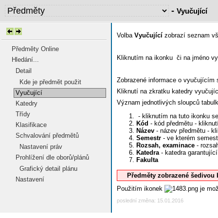
-
Vyučující
Volba
Vyučující
zobrazí seznam vše
Předměty Online
Kliknutím na ikonku
či na jméno vy
Hledání...
Detail
Zobrazené informace o vyučujícím s
Kde je předmět použit
Kliknutí na zkratku katedry vyučuj
Vyučující
Význam jednotlivých sloupců tabul
Katedry
Třídy
- kliknutím na tuto ikonku s
Kód
- kód předmětu - kliknu
Klasifikace
Název
- název předmětu - kl
Schvalování předmětů
Semestr
- ve kterém semest
Rozsah, examinace
- rozsa
Nastavení práv
Katedra
- katedra garantují
Prohlížení dle oborů/plánů
Fakulta
Grafický detail plánu
Předměty zobrazené šedivou 
Nastavení
Použitím ikonek
je mož
poslední změna: 15.01.2016