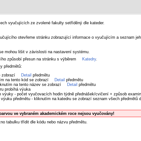
ch vyučujících ze zvolené fakulty setříděný dle kateder.
učujícího otevřeme stránku zobrazující informace o vyučujícím a seznam je
e mohou lišit v závislosti na nastavení systému.
ícího způsobí přesun na stránku s výběrem
Katedry
.
ky předmětů:
e zobrazí
Detail
předmětu
tím na tento kód se zobrazí
Detail
předmětu
iknutím na tento název se zobrazí
Detail
předmětu
ru probíhá výuka
h výuky - počet vyučovacích hodin týdně přednášek/cvičení + způsob exami
cí výuku předmětu - kliknutím na katedru se zobrazí seznam všech předmětů
barvou ve vybraném akademickém roce nejsou vyučovány!
no tabulku třídit dle kódu nebo názvu předmětu.