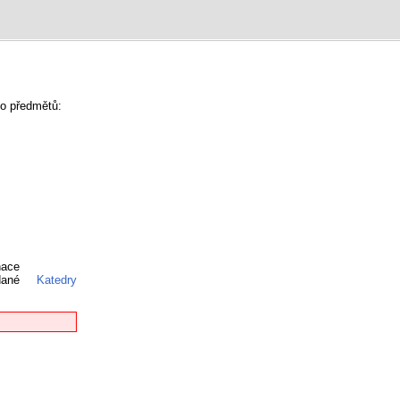
ho předmětů:
nace
 dané
Katedry