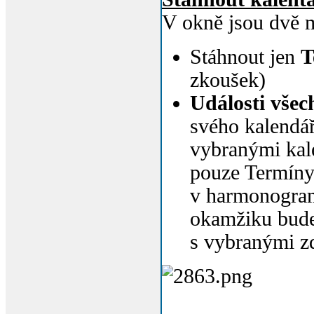
V okně jsou dvě 
Stáhnout jen
T
zkoušek)
Události všec
svého kalendář
vybranými kal
pouze Termíny 
v harmonogram
okamžiku bude
s vybranými zd