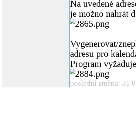
Na uvedené adrese
je možno nahrát d
Vygenerovat/znepl
adresu pro kalend
Program vyžaduje 
poslední změna: 31.