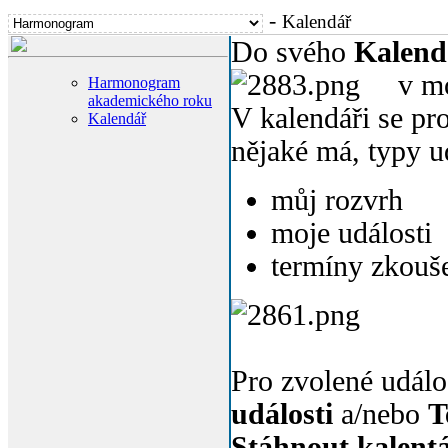
-
Kalendář
Do svého
Kalend
v m
Harmonogram
akademického roku
V kalendáři se pr
Kalendář
nějaké má, typy ud
můj rozvrh
moje události
termíny zkouš
Pro zvolené událo
události
a/nebo
T
Stáhnout kalent