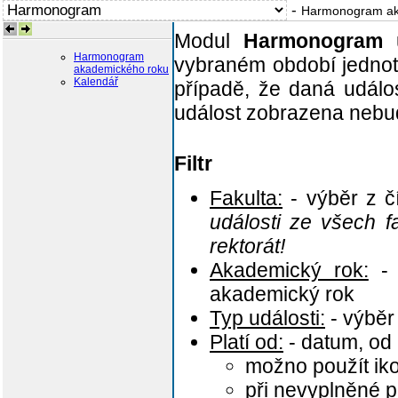
-
Harmonogram ak
Modul
Harmonogram
u
Harmonogram
vybraném období jednot
akademického roku
Kalendář
případě, že daná událo
událost zobrazena nebu
Filtr
Fakulta:
- výběr z č
události ze všech fa
rektorát!
Akademický rok:
- 
akademický rok
Typ události:
- výběr 
Platí od:
- datum, od 
možno použít i
při nevyplněné 