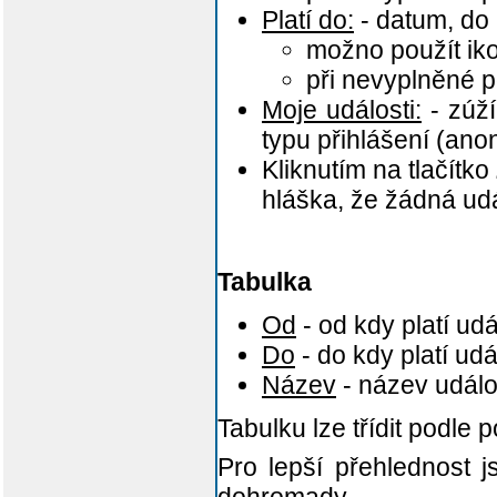
Platí do:
- datum, do 
možno použít i
při nevyplněné
Moje události:
- zúží
typu přihlášení (ano
Kliknutím na tlačítko
hláška, že žádná ud
Tabulka
Od
- od kdy platí udá
Do
- do kdy platí udá
Název
- název událo
Tabulku lze třídit podle 
Pro lepší přehlednost