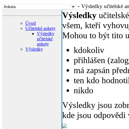
-
Výsledky učitelské a
Výsledky
učitelské
všem, kteří vyhovu
Úvod
Učitelské ankety
Mohou to být tito u
Výsledky
učitelské
ankety
kdokoliv
Výsledky
přihlášen (zalo
má zapsán před
ten kdo hodnoti
nikdo
Výsledky jsou zobr
kde jsou odpovědi