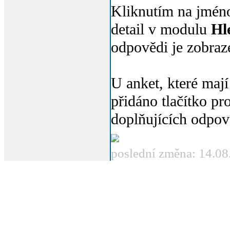
Kliknutím na jméno
detail v modulu
Hl
odpovědi je zobraz
U anket, které mají
přidáno tlačítko p
doplňujících odpov
poslední změna: 14.08